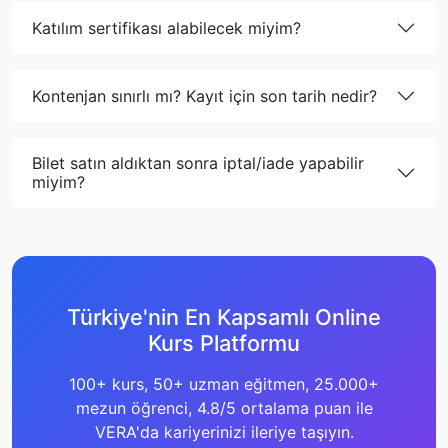
Katılım sertifikası alabilecek miyim?
Kontenjan sınırlı mı? Kayıt için son tarih nedir?
Bilet satın aldıktan sonra iptal/iade yapabilir
miyim?
Türkiye'nin En Kapsamlı Online
Kurs Platformu
100+ kurs, 50+ uzman eğitmen, 25.000+
mezun öğrenci, 4.8/5 ortalama puan ile
VERA'da kariyerinizi ileriye taşıyın.