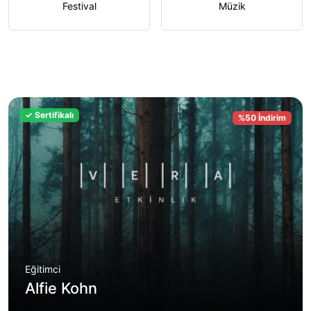
Festival
Müzik
✓ Sertifikalı
%50 İndirim
Eğitimci
Alfie Kohn