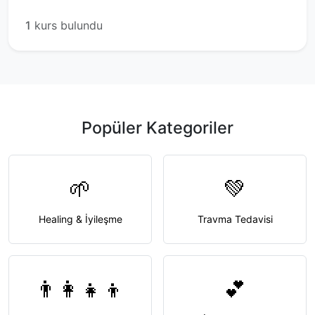
1
kurs bulundu
Popüler Kategoriler
🌱
💚
Healing & İyileşme
Travma Tedavisi
👨‍👩‍👧‍👦
💕