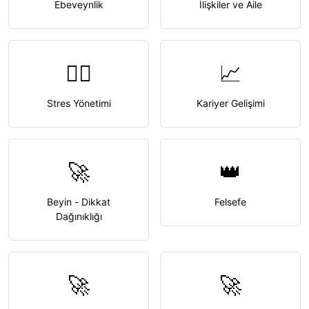
Ebeveynlik
İlişkiler ve Aile
🧘‍♀️
📈
Stres Yönetimi
Kariyer Gelişimi
🚀
👑
Beyin - Dikkat
Felsefe
Dağınıklığı
🚀
🚀