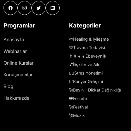
Programlar
Kategoriler
Anasayfa
🌱
Healing & İyileşme
💚
Travma Tedavisi
Webinarlar
👨‍👩‍👧‍👦
Ebeveynlik
Online Kurslar
💕
İlişkiler ve Aile
🧘‍♀️
Stres Yönetimi
Konuşmacılar
📈
Kariyer Gelişimi
Blog
🚀
Beyin - Dikkat Dağınıklığı
Hakkımızda
👑
Felsefe
🚀
Festival
🚀
Müzik