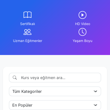
Sertifikalı
HD Video
Uzman Eğitmenler
Yaşam Boyu