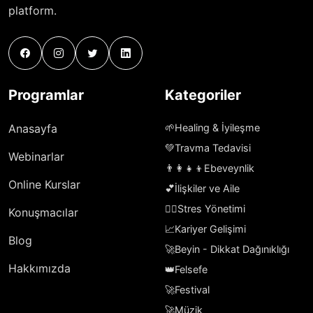
platform.
Programlar
Kategoriler
Anasayfa
🌱
Healing & İyileşme
💚
Travma Tedavisi
Webinarlar
👨‍👩‍👧‍👦
Ebeveynlik
Online Kurslar
💕
İlişkiler ve Aile
🧘‍♀️
Stres Yönetimi
Konuşmacılar
📈
Kariyer Gelişimi
Blog
🚀
Beyin - Dikkat Dağınıklığı
Hakkımızda
👑
Felsefe
🚀
Festival
🚀
Müzik