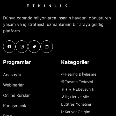
Dünya çapında milyonlarca insanın hayatını dönüştüren
yaşam ve iş stratejisti uzmanlarının bir araya geldiği
platform.
Programlar
Kategoriler
Anasayfa
🌱
Healing & İyileşme
💚
Travma Tedavisi
Webinarlar
👨‍👩‍👧‍👦
Ebeveynlik
Online Kurslar
💕
İlişkiler ve Aile
🧘‍♀️
Stres Yönetimi
Konuşmacılar
📈
Kariyer Gelişimi