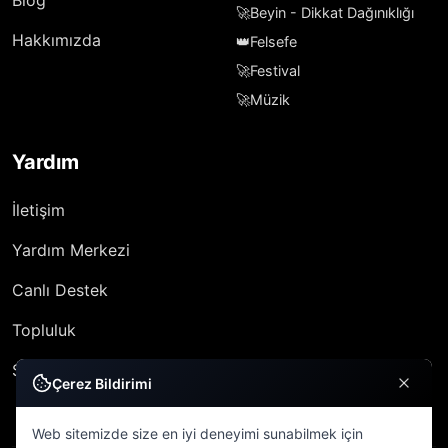
Blog
🚀
Beyin - Dikkat Dağınıklığı
Hakkımızda
👑
Felsefe
🚀
Festival
🚀
Müzik
Yardım
İletişim
Yardım Merkezi
Canlı Destek
Topluluk
SSS
Çerez Bildirimi
Web sitemizde size en iyi deneyimi sunabilmek için