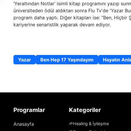
‘Yeraltından Notlar’
isimli kitap programını yazıp sunm
üniversiteden ödül aldıktan sonra Flu Tv'de 'Yazar B
program daha yaptı. Diğer kitapları ise: “Ben, Hiçbir S
kariyerine senaristlik
yaparak devam ediyor.
Uzmanlık Alanları
Yazar
Ben Hep 17 Yaşındayım
Hayatın Anla
Programlar
Kategoriler
Anasayfa
🌱
Healing & İyileşme