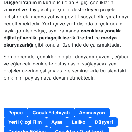
Düşyeri Yapım
’ın kurucusu olan Bilgiç, çocukların
zihinsel ve duygusal gelişimini destekleyen projeler
geliştirerek, medya yoluyla pozitif sosyal etki yaratmayı
hedeflemektedir. Yurt içi ve yurt dışında birçok ödüle
layık görülen Bilgiç, aynı zamanda
çocuklara yönelik
dijital güvenlik
,
pedagojik içerik üretimi
ve
medya
okuryazarlığı
gibi konular üzerinde de çalışmaktadır.
Son dönemde, çocukların dijital dünyada güvenli, eğitici
ve eğlenceli içeriklerle buluşmasını sağlayacak yeni
projeler üzerine çalışmakta ve seminerlerle bu alandaki
birikimini paylaşmaya devam etmektedir.
Uzmanlık Alanları
Pepee
Çocuk Edebiyatı
Animasyon
Yerli Çizgi Film
Ayas
Leliko
Düşyeri
Değerler Eğitimi
Çocuklara Özel İçerik