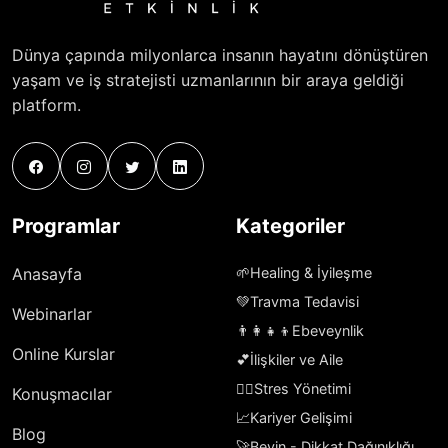
Dünya çapında milyonlarca insanın hayatını dönüştüren
yaşam ve iş stratejisti uzmanlarının bir araya geldiği
platform.
Programlar
Kategoriler
Anasayfa
🌱
Healing & İyileşme
💚
Travma Tedavisi
Webinarlar
👨‍👩‍👧‍👦
Ebeveynlik
Online Kurslar
💕
İlişkiler ve Aile
🧘‍♀️
Stres Yönetimi
Konuşmacılar
📈
Kariyer Gelişimi
Blog
🚀
Beyin - Dikkat Dağınıklığı