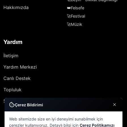
Hakkımızda
👑
Felsefe
🚀
Festival
🚀
Müzik
Yardım
İletişim
Yardım Merkezi
Canlı Destek
Topluluk
SSS
Çerez Bildirimi
Web sitemizde size en iyi deneyimi sunabilmek için
çerezler kullanıyoruz. Detaylı bilgi için
Çerez Politikamızı