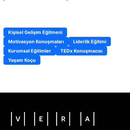
Uzmanlık Alanları
Kişisel Gelişim Eğitmeni
Motivasyon Konuşmaları
Liderlik Eğitimi
Kurumsal Eğitimler
TEDx Konuşmacısı
Yaşam Koçu