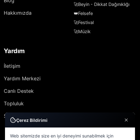
Blog
🚀
Beyin - Dikkat Dağınıklığı
Hakkımızda
👑
Felsefe
🚀
Festival
🚀
Müzik
Yardım
İletişim
Yardım Merkezi
Canlı Destek
Topluluk
SSS
Çerez Bildirimi
Web sitemizde size en iyi deneyimi sunabilmek için