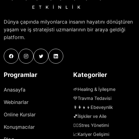
Dünya çapında milyonlarca insanın hayatını dönüştüren
yaşam ve iş stratejisti uzmanlarının bir araya geldiği
platform.
Programlar
Kategoriler
Anasayfa
🌱
Healing & İyileşme
💚
Travma Tedavisi
Webinarlar
👨‍👩‍👧‍👦
Ebeveynlik
Online Kurslar
💕
İlişkiler ve Aile
🧘‍♀️
Stres Yönetimi
Konuşmacılar
📈
Kariyer Gelişimi