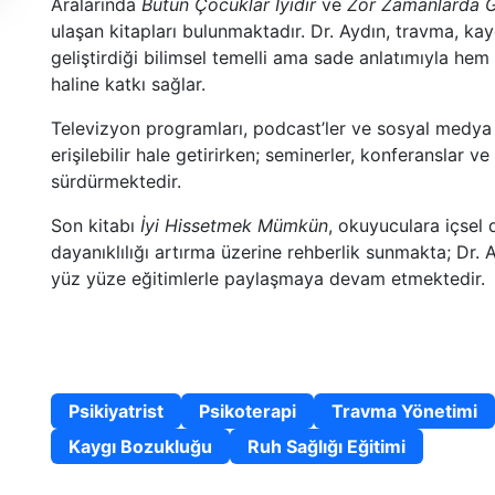
Aralarında
Bütün Çocuklar İyidir
ve
Zor Zamanlarda 
ulaşan kitapları bulunmaktadır. Dr. Aydın, travma, kayg
geliştirdiği bilimsel temelli ama sade anlatımıyla hem
haline katkı sağlar.
Televizyon programları, podcast’ler ve sosyal medya içe
erişilebilir hale getirirken; seminerler, konferanslar v
sürdürmektedir.
Son kitabı
İyi Hissetmek Mümkün
, okuyuculara içsel
dayanıklılığı artırma üzerine rehberlik sunmakta; Dr. 
yüz yüze eğitimlerle paylaşmaya devam etmektedir.
Uzmanlık Alanları
Psikiyatrist
Psikoterapi
Travma Yönetimi
Kaygı Bozukluğu
Ruh Sağlığı Eğitimi