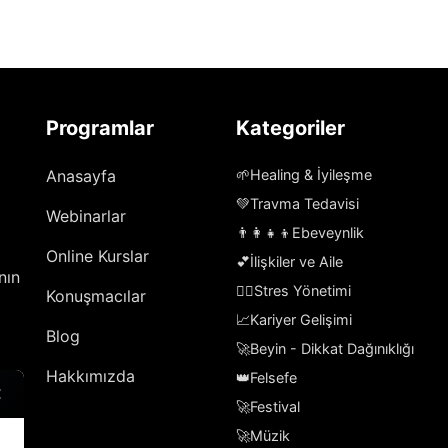
Programlar
Kategoriler
Anasayfa
🌱
Healing & İyileşme
💚
Travma Tedavisi
Webinarlar
👨‍👩‍👧‍👦
Ebeveynlik
Online Kurslar
💕
İlişkiler ve Aile
nın
🧘‍♀️
Stres Yönetimi
Konuşmacılar
📈
Kariyer Gelişimi
Blog
🚀
Beyin - Dikkat Dağınıklığı
Hakkımızda
👑
Felsefe
🚀
Festival
🚀
Müzik